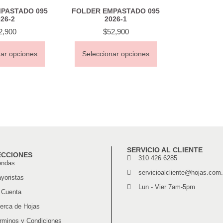
PASTADO 095
FOLDER EMPASTADO 095
26-2
2026-1
2,900
$
52,900
nar opciones
Seleccionar opciones
SERVICIO AL CLIENTE
ECCIONES
310 426 6285
endas
servicioalcliente@hojas.com
yoristas
Lun - Vier 7am-5pm
 Cuenta
erca de Hojas
rminos y Condiciones