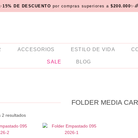
✨
15% DE DESCUENTO
por compras superiores a
$200.000
✨
R
ACCESORIOS
ESTILO DE VIDA
C
SALE
BLOG
FOLDER MEDIA CAR
 2 resultados