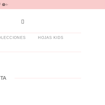

😱✨
OLECCIONES
HOJAS KIDS
TA