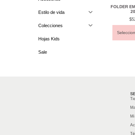
FOLDER EM
20
Estilo de vida
$
5
Colecciones
Seleccio
Hojas Kids
Sale
S
Ti
Ma
Mi
Ac
Té