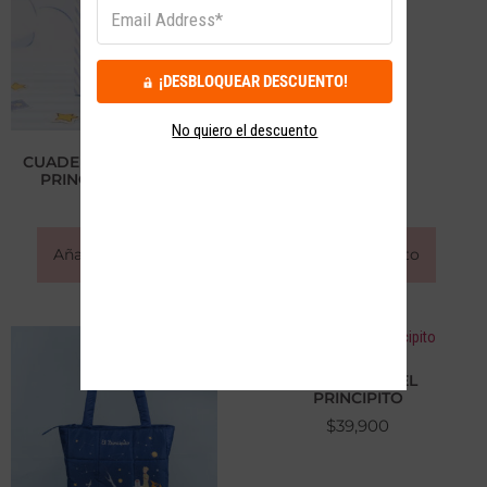
$
35,900
¡DESBLOQUEAR DESCUENTO!
No quiero el descuento
CUADERNO COSIDO EL
PRINCIPITO VUELO
$
49,500
Añadir al carrito
Añadir al carrito
MONEDERO EL
PRINCIPITO
$
39,900