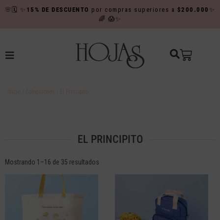
🌸
🗓️
✨
15% DE DESCUENTO
por compras superiores a
$200.000
✨
🌈
😱✨
Inicio
/
Colecciones
/ El Principito
EL PRINCIPITO
Mostrando 1–16 de 35 resultados