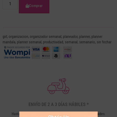
Comprar
girl
,
organizacion
,
organizador semanal
,
planeador
,
planner
,
planner
mandala
,
planner semanal
,
productividad
,
semanal
,
semanario
,
sin fechar
ENVÍO DE 2 A 3 DÍAS HÁBILES *
Hasta 3 días hábiles a Bogotá y 5 días hábiles a otras ciudades.