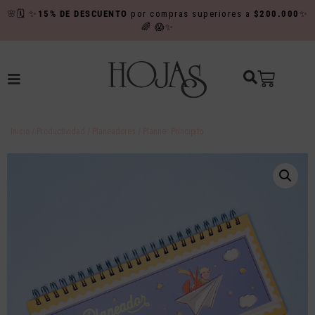
🌸
🗓️
✨
15% DE DESCUENTO
por compras superiores a
$200.000
✨
🌈
😱✨
Inicio
/
Productividad
/
Planeadores
/ Planner Principito