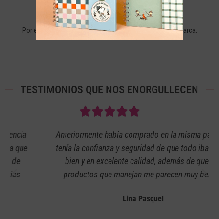
+40 AÑOS DE EXPERIENCIA
Por eso más de 110.000 seguidores confían en nuestra marca.
TESTIMONIOS QUE NOS ENORGULLECEN
Anteriormente había comprado en la misma página y
tenía la confianza y seguridad de que todo iba a salir
bien y en excelente calidad, además de que los
productos que manejan me parecen muy bellos.
Lina Pasquel