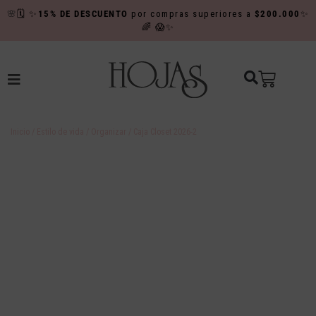
🌸
🗓️
✨
15% DE DESCUENTO
por compras superiores a
$200.000
✨
🌈
😱✨
Inicio
/
Estilo de vida
/
Organizar
/ Caja Closet 2026-2