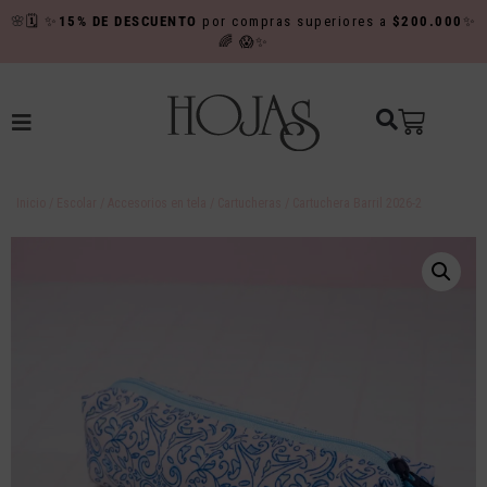
🌸
🗓️
✨
15% DE DESCUENTO
por compras superiores a
$200.000
✨
🌈
😱✨
Inicio
/
Escolar
/
Accesorios en tela
/
Cartucheras
/ Cartuchera Barril 2026-2