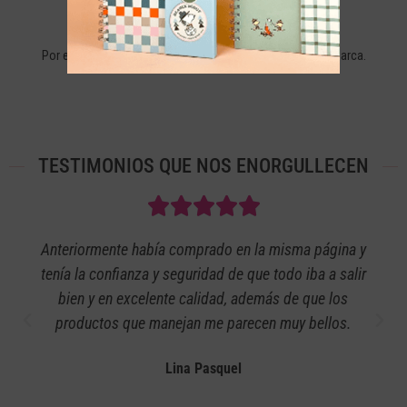
+40 AÑOS DE EXPERIENCIA
Por eso más de 110.000 seguidores confían en nuestra marca.
TESTIMONIOS QUE NOS ENORGULLECEN
Anteriormente había comprado en la misma página y
tenía la confianza y seguridad de que todo iba a salir
bien y en excelente calidad, además de que los
productos que manejan me parecen muy bellos.
Lina Pasquel