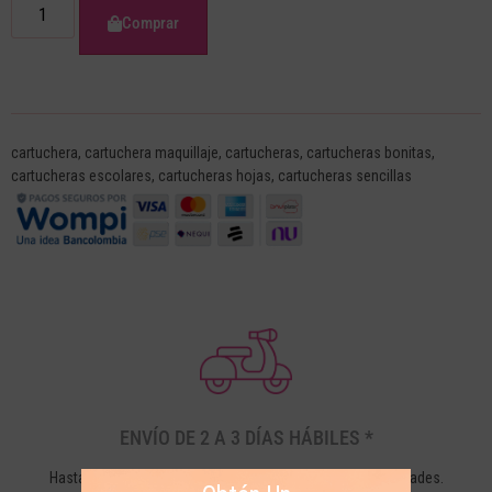
Comprar
cartuchera
,
cartuchera maquillaje
,
cartucheras
,
cartucheras bonitas
,
cartucheras escolares
,
cartucheras hojas
,
cartucheras sencillas
ENVÍO DE 2 A 3 DÍAS HÁBILES *
Hasta 3 días hábiles a Bogotá y 5 días hábiles a otras ciudades.