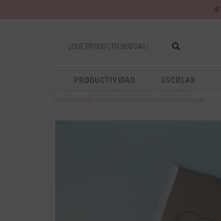

PRODUCTIVIDAD
ESCOLAR
Inicio
/
Estilo de vida
/
Papelería
/ Cuaderno Cosido Snoopy uv