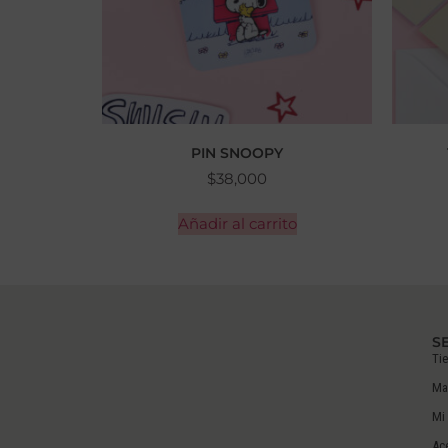
PIN SNOOPY
$
38,000
Añadir al carrito
S
Ti
Ma
Mi
Ac