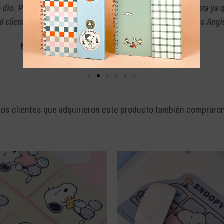
 comprado en la misma página y tenía la confianza y seguridad de 
lente calidad, además de que los productos que manejan me pare
Lina Pasquel
Los clientes que adquirieron este producto también compraron