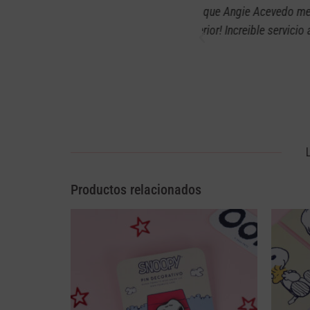
eguntas y me facilito la compra ya que
Anteriormente había
Estoy muy agradecida!!!! Gracias Angie!!!
bien y en exce
Productos relacionados