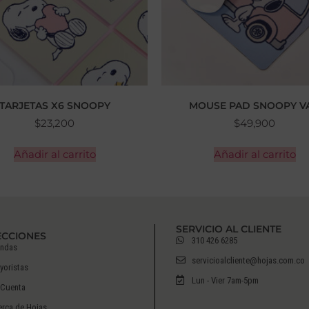
TARJETAS X6 SNOOPY
MOUSE PAD SNOOPY V
$
23,200
$
49,900
Añadir al carrito
Añadir al carrito
SERVICIO AL CLIENTE
ECCIONES
310 426 6285
endas
servicioalcliente@hojas.com.co
yoristas
Lun - Vier 7am-5pm
 Cuenta
erca de Hojas