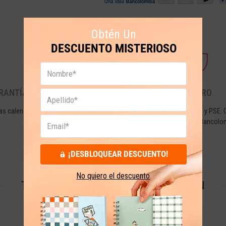
Obtén Un
DESCUENTO MISTERIOSO
RANTÍA Y DEVOLUCIONES
PAGO SEGURO
as calendario desde la fecha de tu
Tarjetas de crédito, débito y PSE. 
compra.
seguridad de Wompi de Bancolo
¡DESBLOQUEAR DESCUENTO!
No quiero el descuento
TESTIMONIOS QUE NOS ENORGULLECEN