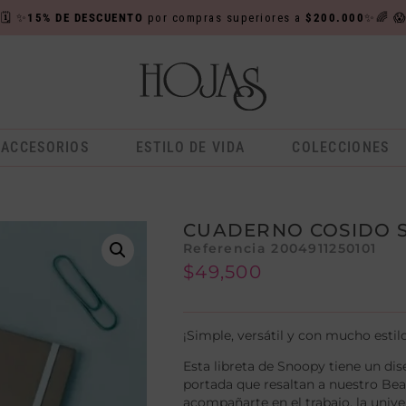

🗓️
✨
15% DE DESCUENTO
por compras superiores a
$200.000
✨🌈

ACCESORIOS
ESTILO DE VIDA
COLECCIONES
CUADERNO COSIDO 
Referencia 2004911250101
$
49,500
¡Simple, versátil y con mucho estil
Esta libreta de Snoopy tiene un di
portada que resaltan a nuestro Beag
acompañarte en el trabajo, la unive