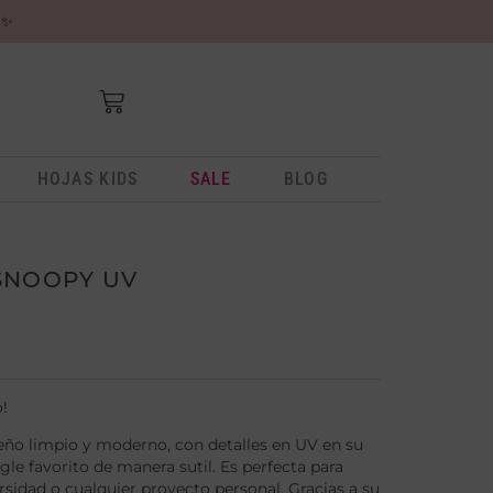
✨
HOJAS KIDS
SALE
BLOG
SNOOPY UV
o!
seño limpio y moderno, con detalles en UV en su
le favorito de manera sutil. Es perfecta para
rsidad o cualquier proyecto personal. Gracias a su