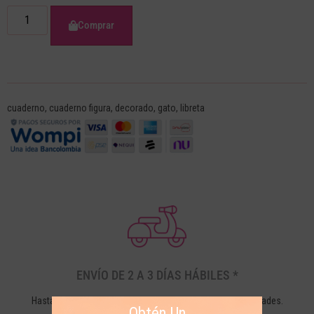
Comprar
cuaderno
,
cuaderno figura
,
decorado
,
gato
,
libreta
ENVÍO DE 2 A 3 DÍAS HÁBILES *
Hasta 3 días hábiles a Bogotá y 5 días hábiles a otras ciudades.
Obtén Un