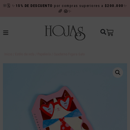
🌸
🗓️
✨
15% DE DESCUENTO
por compras superiores a
$200.000
✨
🌈
😱✨
Inicio
/
Estilo de vida
/
Papelería
/ Cuaderno Figura Gato