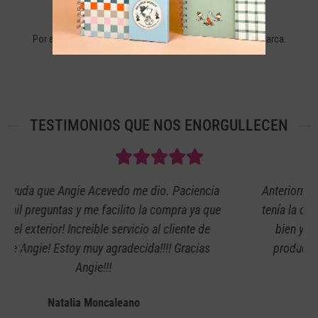
+40 AÑOS DE EXPERIENCIA
Por eso más de 110.000 seguidores confían en nuestra marca.
TESTIMONIOS QUE NOS ENORGULLECEN
Anteriormente había comprado en la misma página y
tenía la confianza y seguridad de que todo iba a salir
bien y en excelente calidad, además de que los
productos que manejan me parecen muy bellos.
Lina Pasquel