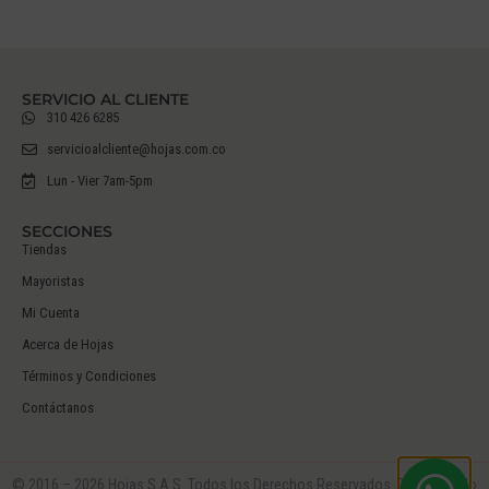
SERVICIO AL CLIENTE
310 426 6285
servicioalcliente@hojas.com.co
Lun - Vier 7am-5pm
SECCIONES
Tiendas
Mayoristas
Mi Cuenta
Acerca de Hojas
Términos y Condiciones
Contáctanos
© 2016 – 2026 Hojas S.A.S. Todos los Derechos Reservados. Desarrollado