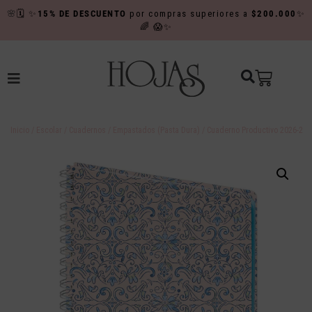
🌸
🗓️
✨
15% DE DESCUENTO
por compras superiores a
$200.000
✨
🌈
😱✨
Inicio
/
Escolar
/
Cuadernos
/
Empastados (Pasta Dura)
/ Cuaderno Productivo 2026-2