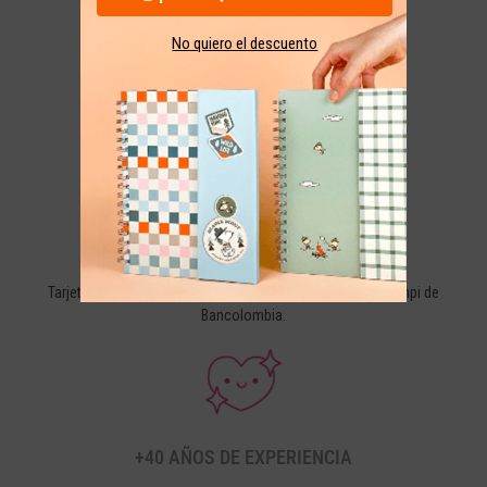
No quiero el descuento
GARANTÍA Y DEVOLUCIONES
30 días calendario desde la fecha de tu compra.
PAGO SEGURO
Tarjetas de crédito, débito y PSE. Con la seguridad de Wompi de
Bancolombia.
+40 AÑOS DE EXPERIENCIA