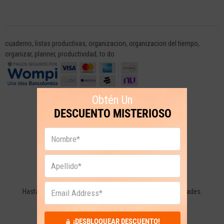
cuaderno
,
listas productivas
,
organizacion
,
organizacion del tiempo
,
organizar
,
planner
,
productividad
,
to do
Obtén Un
DESCUENTO MISTERIOSO
ENVÍO DE 2 A 3 DÍAS HÁBILES *
Hasta 3 días hábiles a Bogotá y 5 días hábiles a otras ciudades.
¡DESBLOQUEAR DESCUENTO!