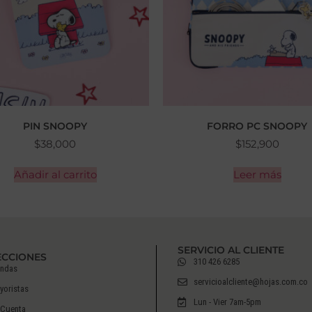
PIN SNOOPY
FORRO PC SNOOPY
$
38,000
$
152,900
Añadir al carrito
Leer más
SERVICIO AL CLIENTE
ECCIONES
310 426 6285
endas
servicioalcliente@hojas.com.co
yoristas
Lun - Vier 7am-5pm
 Cuenta