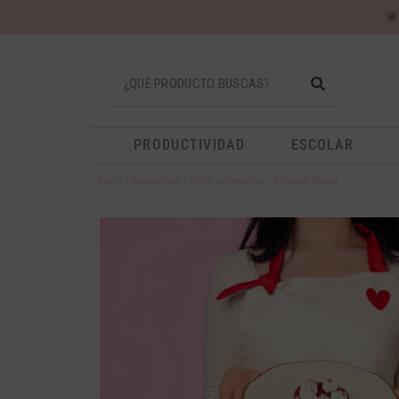

PRODUCTIVIDAD
ESCOLAR
Inicio
/
Accesorios
/
Otros accesorios
/ Delantal Mamá