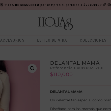

🗓️
✨
15% DE DESCUENTO
por compras superiores a
$200.000
✨🌈

ACCESORIOS
ESTILO DE VIDA
COLECCIONES
DELANTAL MAMÁ
Referencia 6001700252101
$
110,000
DELANTAL MAMÁ
Un delantal tan especial como ma
Diseñado para las mamás que combin