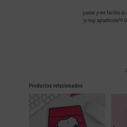
eguntas y me facilito la compra ya que
Anteriormente había
Estoy muy agradecida!!!! Gracias Angie!!!
bien y en exce
Productos relacionados