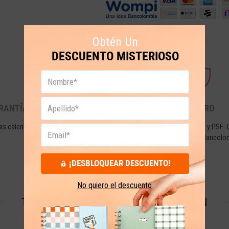
Obtén Un
DESCUENTO MISTERIOSO
RANTÍA Y DEVOLUCIONES
PAGO SEGURO
as calendario desde la fecha de tu
Tarjetas de crédito, débito y PSE. 
compra.
seguridad de Wompi de Bancolo
¡DESBLOQUEAR DESCUENTO!
No quiero el descuento
TESTIMONIOS QUE NOS ENORGULLECEN