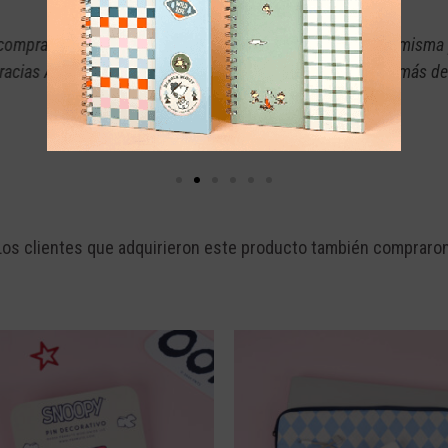
 comprado en la misma página y tenía la confianza y seguridad de 
lente calidad, además de que los productos que manejan me pare
Lina Pasquel
Los clientes que adquirieron este producto también compraron