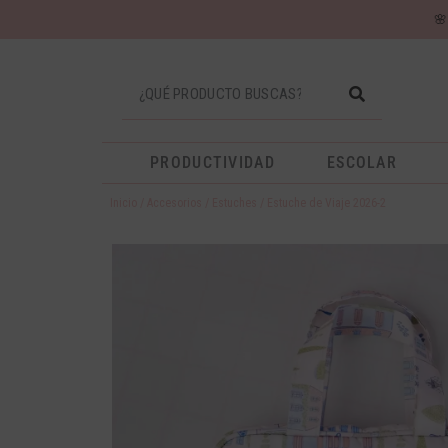

PRODUCTIVIDAD
ESCOLAR
Inicio
/
Accesorios
/
Estuches
/ Estuche de Viaje 2026-2