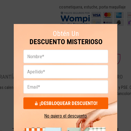
cosmetiquera
,
estuche
,
porta maquillaje
Obtén Un
DESCUENTO MISTERIOSO
RANTÍA Y DEVOLUCIONES
PAGO SEGURO
as calendario desde la fecha de tu
Tarjetas de crédito, débito y PSE. 
compra.
seguridad de Wompi de Bancolo
¡DESBLOQUEAR DESCUENTO!
No quiero el descuento
TESTIMONIOS QUE NOS ENORGULLECEN