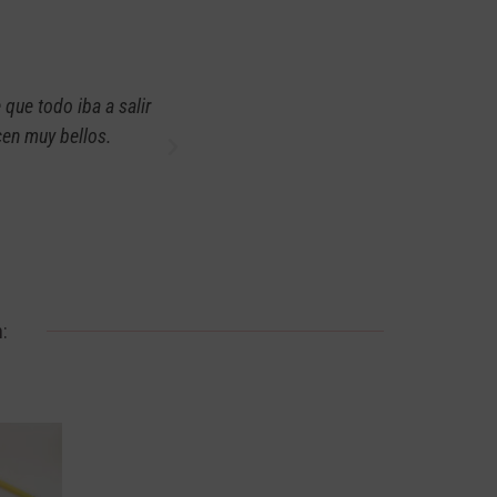
que todo iba a salir
La belleza en la diagramación de los
cen muy bellos.
: