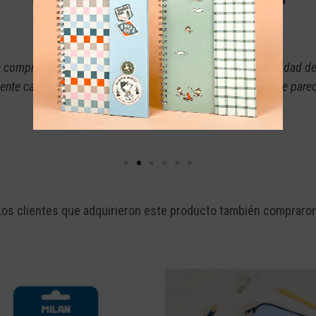
 comprado en la misma página y tenía la confianza y seguridad de 
lente calidad, además de que los productos que manejan me pare
Lina Pasquel
Los clientes que adquirieron este producto también compraron