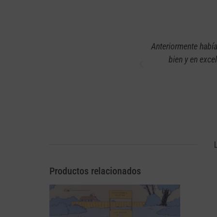
eguntas y me facilito la compra ya que
Anteriormente había
Estoy muy agradecida!!!! Gracias Angie!!!
bien y en exce
Productos relacionados