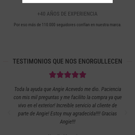
+40 AÑOS DE EXPERIENCIA
Por eso más de 110.000 seguidores confían en nuestra marca.
TESTIMONIOS QUE NOS ENORGULLECEN
Toda la ayuda que Angie Acevedo me dio. Paciencia
con mis mil preguntas y me facilito la compra ya que
vivo en el exterior! Increible servicio al cliente de
parte de Angie! Estoy muy agradecida!!!! Gracias
Angie!!!