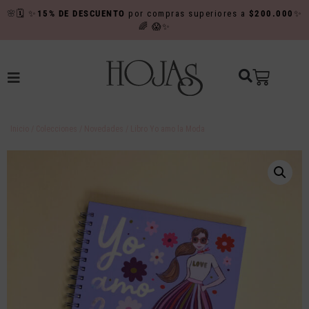
🌸
🗓️
✨
15% DE DESCUENTO
por compras superiores a
$200.000
✨
🌈
😱✨
Inicio
/
Colecciones
/
Novedades
/ Libro Yo amo la Moda