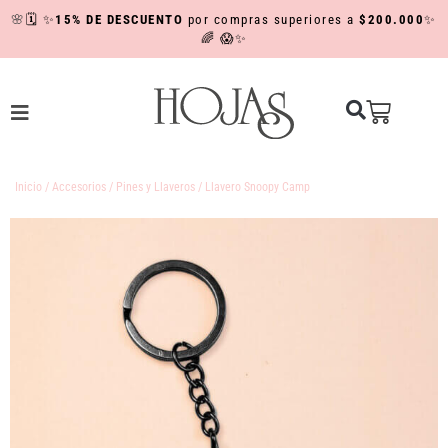
🌸
🗓️
✨
15% DE DESCUENTO
por compras superiores a
$200.000
✨
🌈
😱✨
Inicio
/
Accesorios
/
Pines y Llaveros
/ Llavero Snoopy Camp