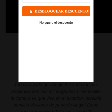
¡DESBLOQUEAR DESCUENTO!
+40 AÑOS DE EXPERIENCIA
No quiero el descuento
Por eso más de 110.000 seguidores confían en nuestra marca.
TESTIMONIOS QUE NOS
ENORGULLECEN
Toda la ayuda que Angie Acevedo me dio.
Paciencia con mis mil preguntas y me facilito
la compra ya que vivo en el exterior! Increible
servicio al cliente de parte de Angie! Estoy
muy agradecida!!!! Gracias Angie!!!