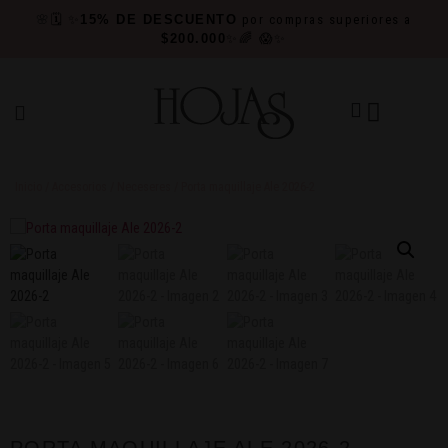
🌸
🗓️
✨
15% DE DESCUENTO
por compras superiores a
$200.000
✨🌈
😱✨
Inicio
/
Accesorios
/
Neceseres
/ Porta maquillaje Ale 2026-2