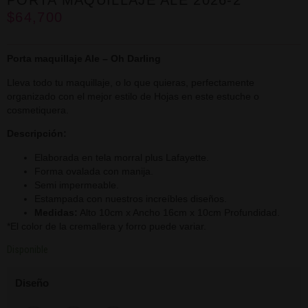
PORTA MAQUILLAJE ALE 2026-2
$
64,700
Porta maquillaje Ale – Oh Darling
Lleva todo tu maquillaje, o lo que quieras, perfectamente
organizado con el mejor estilo de Hojas en este estuche o
cosmetiquera.
Descripción:
Elaborada en tela morral plus Lafayette.
Forma ovalada con manija.
Semi impermeable.
Estampada con nuestros increíbles diseños.
Medidas:
Alto 10cm x Ancho 16cm x 10cm Profundidad.
*El color de la cremallera y forro puede variar.
Disponible
Diseño