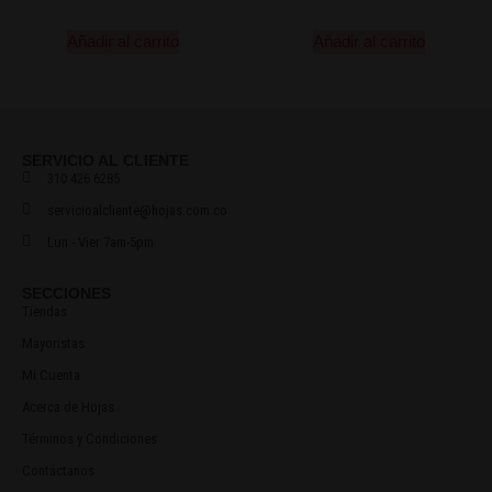
Añadir al carrito
Añadir al carrito
SERVICIO AL CLIENTE
310 426 6285
servicioalcliente@hojas.com.co
Lun - Vier 7am-5pm
SECCIONES
Tiendas
Mayoristas
Mi Cuenta
Acerca de Hojas
Términos y Condiciones
Contáctanos