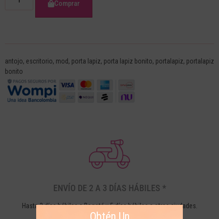
Comprar
antojo
,
escritorio
,
mod
,
porta lapiz
,
porta lapiz bonito
,
portalapiz
,
portalapiz
bonito
ENVÍO DE 2 A 3 DÍAS HÁBILES *
Hasta 3 días hábiles a Bogotá y 5 días hábiles a otras ciudades.
Obtén Un