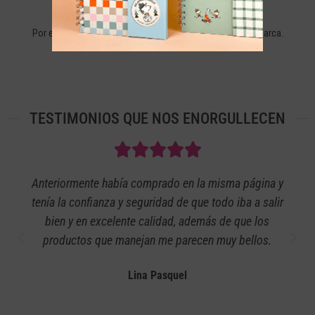
+40 AÑOS DE EXPERIENCIA
Por eso más de 110.000 seguidores confían en nuestra marca.
TESTIMONIOS QUE NOS ENORGULLECEN
Anteriormente había comprado en la misma página y
tenía la confianza y seguridad de que todo iba a salir
bien y en excelente calidad, además de que los
productos que manejan me parecen muy bellos.
Lina Pasquel