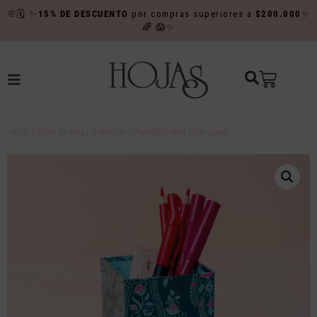
🌸
🗓️
✨
15% DE DESCUENTO
por compras superiores a
$200.000
✨
🌈
😱✨
Inicio
/
Estilo de vida
/
Organizar
/ Portalápiz Mod Cubo Jaipur