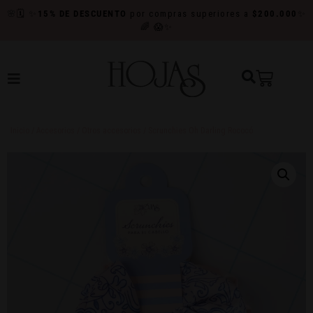
🌸
🗓️
✨
15% DE DESCUENTO
por compras superiores a
$200.000
✨
🌈
😱✨
Inicio
/
Accesorios
/
Otros accesorios
/ Scrunchies Oh Darling Rococó