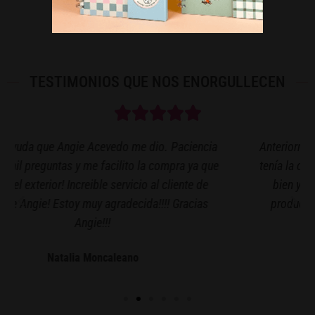
TESTIMONIOS QUE NOS ENORGULLECEN
Anteriormente había comprado en la misma página y
tenía la confianza y seguridad de que todo iba a salir
bien y en excelente calidad, además de que los
productos que manejan me parecen muy bellos.
Lina Pasquel