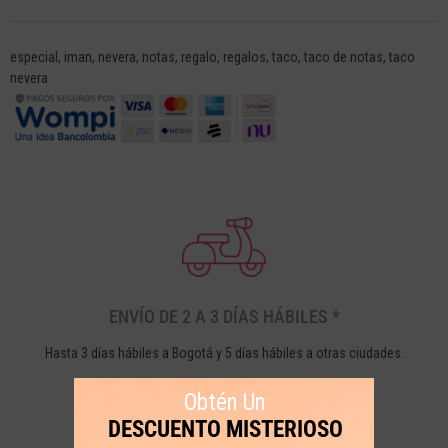
especial
,
iman
,
nevera
,
notas
,
regalo
,
regalos
,
taco
,
taco de notas
,
taco
nevera
ENVÍO DE 2 A 3 DÍAS HÁBILES *
Hasta 3 días hábiles a Bogotá y 5 días hábiles a otras ciudades.
Obtén Un
DESCUENTO MISTERIOSO