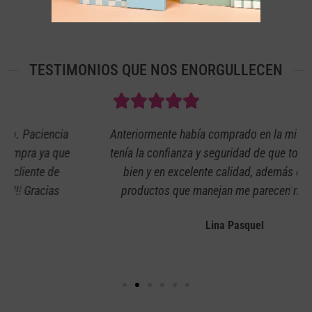
TESTIMONIOS QUE NOS ENORGULLECEN
Anteriormente había comprado en la misma página y
tenía la confianza y seguridad de que todo iba a salir
bien y en excelente calidad, además de que los
productos que manejan me parecen muy bellos.
Lina Pasquel