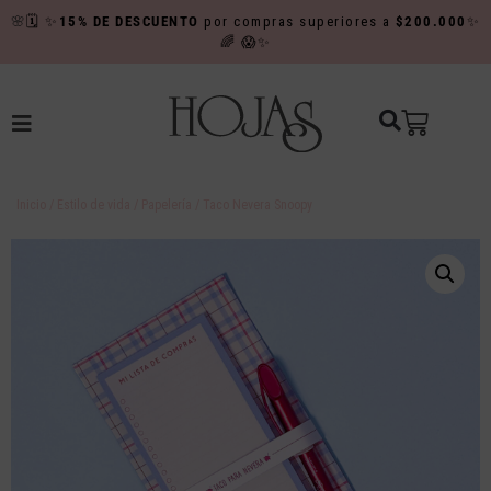
🌸
🗓️
✨
15% DE DESCUENTO
por compras superiores a
$200.000
✨
🌈
😱✨
Inicio
/
Estilo de vida
/
Papelería
/ Taco Nevera Snoopy