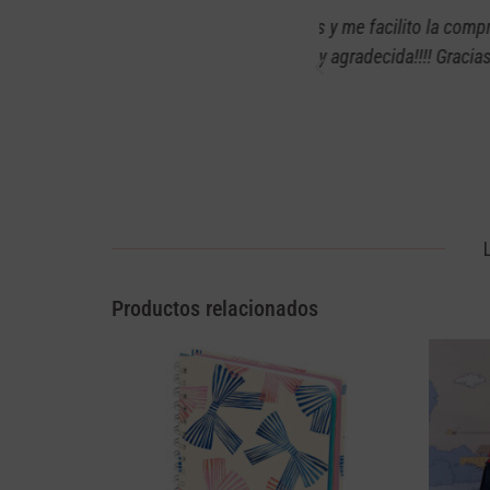
eguntas y me facilito la compra ya que
Anteriormente había
Estoy muy agradecida!!!! Gracias Angie!!!
bien y en exce
Productos relacionados