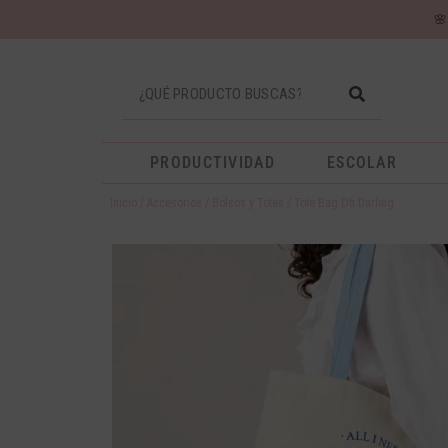

PRODUCTIVIDAD
ESCOLAR
Inicio
/
Accesorios
/
Bolsos y Totes
/ Tote Bag Oh Darling