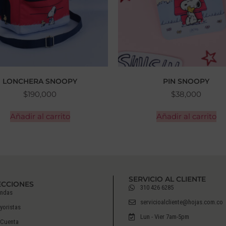
LONCHERA SNOOPY
PIN SNOOPY
$
190,000
$
38,000
Añadir al carrito
Añadir al carrito
SERVICIO AL CLIENTE
ECCIONES
310 426 6285
endas
servicioalcliente@hojas.com.co
yoristas
Lun - Vier 7am-5pm
 Cuenta