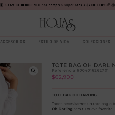

🗓️
✨
15% DE DESCUENTO
por compras superiores a
$200.000
✨🌈

ACCESORIOS
ESTILO DE VIDA
COLECCIONES
TOTE BAG OH DARLI
Referencia 6004016262701
$
62,900
TOTE BAG OH DARLING
Todos necesitamos un tote bag o bol
Oh Darling
será tu nueva favorita.