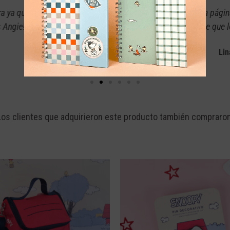
 comprado en la misma página y tenía la confianza y seguridad de 
lente calidad, además de que los productos que manejan me pare
Lina Pasquel
Los clientes que adquirieron este producto también compraron