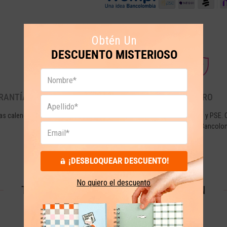
Obtén Un
DESCUENTO MISTERIOSO
RANTÍA Y DEVOLUCIONES
PAGO SEGURO
as calendario desde la fecha de tu
Tarjetas de crédito, débito y PSE. 
compra.
seguridad de Wompi de Bancolo
¡DESBLOQUEAR DESCUENTO!
No quiero el descuento
TESTIMONIOS QUE NOS ENORGULLECEN