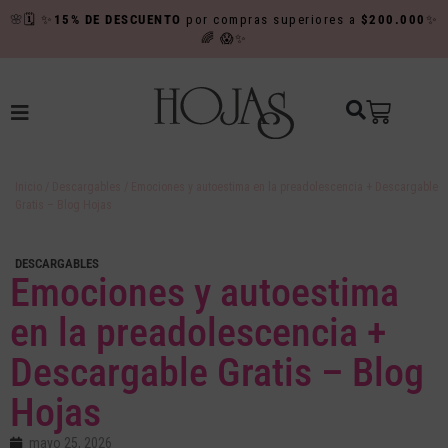
🌸
🗓️
✨
15% DE DESCUENTO
por compras superiores a
$200.000
✨
🌈
😱✨
Inicio
/
Descargables
/ Emociones y autoestima en la preadolescencia + Descargable
Gratis – Blog Hojas
DESCARGABLES
Emociones y autoestima
en la preadolescencia +
Descargable Gratis – Blog
Hojas
mayo 25, 2026