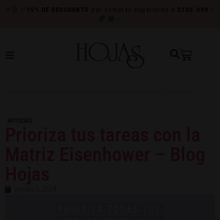
🌸
🗓️
✨
15% DE DESCUENTO
por compras superiores a
$200.000
✨
🌈
😱✨
Inicio
/
Noticias
/ Prioriza tus tareas con la Matriz Eisenhower – Blog Hojas
NOTICIAS
Prioriza tus tareas con la
Matriz Eisenhower – Blog
Hojas
agosto 5, 2024