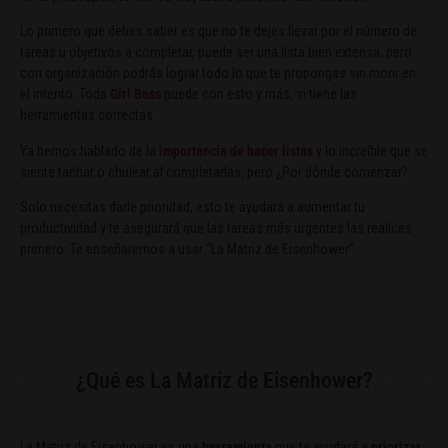
Lo primero que debes saber es que no te dejes llevar por el número de
tareas u objetivos a completar, puede ser una lista bien extensa, pero
con organización podrás lograr todo lo que te propongas sin morir en
el intento. Toda
Girl Boss
puede con esto y más, si tiene las
herramientas correctas.
Ya hemos hablado de la
importancia de hacer listas
y lo increíble que se
siente tachar o chulear al completarlas, pero ¿Por dónde comenzar?
Solo necesitas darle prioridad, esto te ayudará a aumentar tu
productividad y te asegurará que las tareas más urgentes las realices
primero. Te enseñaremos a usar “La Matriz de Eisenhower”.
¿Qué es La Matriz de Eisenhower?
La Matriz de Eisenhower es una
herramienta
que te ayudará a
priorizar