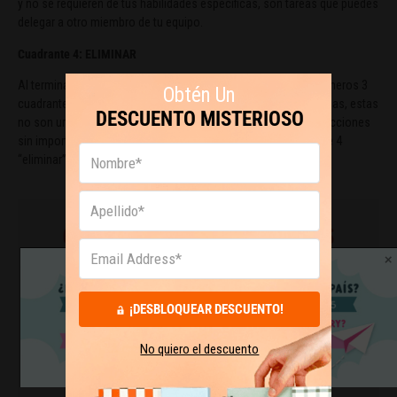
y no se requieren de tus habilidades específicas, son tareas que puedes
delegar a otro miembro de tu equipo.
Cuadrante 4: ELIMINAR
Al terminar de analizar tu lista de tareas y repartirlas en los primeros 3
Obtén Un
cuadrantes, te darás cuenta de que aún te quedan algunas tareas, estas
DESCUENTO MISTERIOSO
no son urgentes ni importantes. Se puede decir que son distracciones
sin importancia y sin urgencia, todas estas van en el cuadrante 4
“eliminar”.
¡DESBLOQUEAR DESCUENTO!
No quiero el descuento