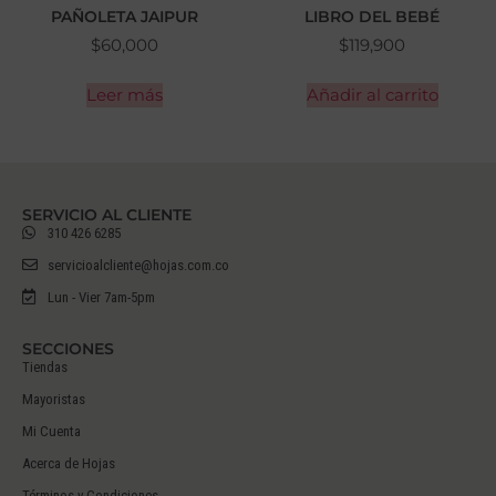
PAÑOLETA JAIPUR
LIBRO DEL BEBÉ
$
60,000
$
119,900
Leer más
Añadir al carrito
SERVICIO AL CLIENTE
310 426 6285
servicioalcliente@hojas.com.co
Lun - Vier 7am-5pm
SECCIONES
Tiendas
Mayoristas
Mi Cuenta
Acerca de Hojas
Términos y Condiciones