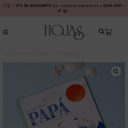
🌸
🗓️
✨
15% DE DESCUENTO
por compras superiores a
$200.000
✨
🌈
😱✨
Inicio
/
Estilo de vida
/
Photobooks
/ Libro para Papá