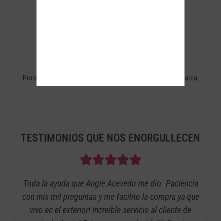
+40 AÑOS DE EXPERIENCIA
Por eso más de 110.000 seguidores confían en nuestra marca.
TESTIMONIOS QUE NOS ENORGULLECEN
Toda la ayuda que Angie Acevedo me dio. Paciencia
con mis mil preguntas y me facilito la compra ya que
vivo en el exterior! Increible servicio al cliente de