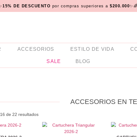
✨
15% DE DESCUENTO
por compras superiores a
$200.000
✨
R
ACCESORIOS
ESTILO DE VIDA
C
SALE
BLOG
ACCESORIOS EN T
16 de 22 resultados