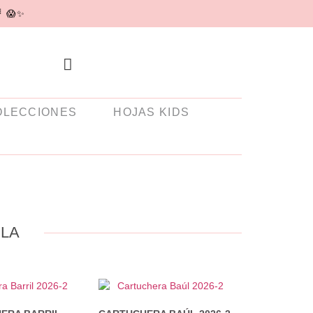

😱✨
OLECCIONES
HOJAS KIDS
ELA