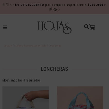
🌸
🗓️
✨
15% DE DESCUENTO
por compras superiores a
$200.000
✨
🌈
😱✨
Inicio
/
Escolar
/
Accesorios en tela
/ Loncheras
LONCHERAS
Mostrando los 4 resultados