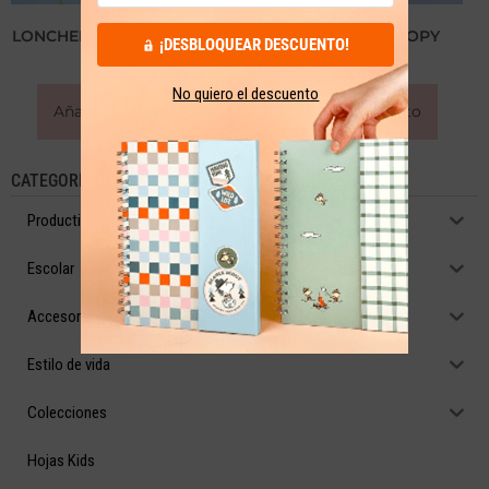
LONCHERA EL PRINCIPITO
LONCHERA SNOOPY
¡DESBLOQUEAR DESCUENTO!
$
173,000
$
190,000
No quiero el descuento
Añadir al carrito
Añadir al carrito
CATEGORÍAS
Productividad
Escolar
Accesorios
Estilo de vida
Colecciones
Hojas Kids