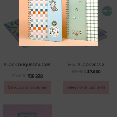
¡Oferta!
¡Oferta!
BLOCK DUQUESITA 2025-
MINI BLOCK 2025-2
2
$
10,900
$
7,630
$
14,600
$
10,220
Seleccionar opciones
Seleccionar opciones