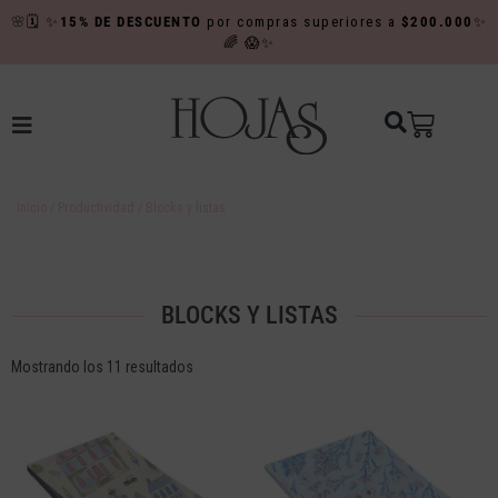
🌸
🗓️
✨
15% DE DESCUENTO
por compras superiores a
$200.000
✨
🌈
😱✨
Inicio
/
Productividad
/ Blocks y listas
BLOCKS Y LISTAS
Mostrando los 11 resultados