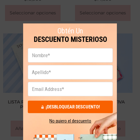
Seleccionar opciones
Seleccionar opciones
Obtén Un
DESCUENTO MISTERIOSO
LISTA PRODUCTIVA EL
LISTA PRODUCTIVA
PRINCIPITO
JAIPUR
¡DESBLOQUEAR DESCUENTO!
$
16,900
$
16,900
No quiero el descuento
Añadir al carrito
Añadir al carrito