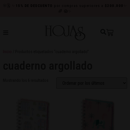
🌸
🗓️
✨
15% DE DESCUENTO
por compras superiores a
$200.000
✨
🌈
😱✨
Inicio
/ Productos etiquetados “cuaderno argollado”
cuaderno argollado
Mostrando los 6 resultados