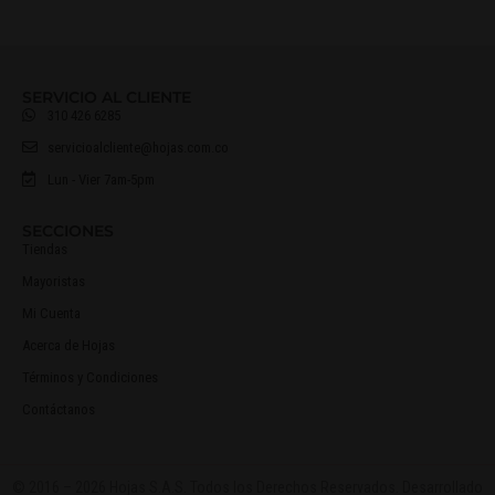
SERVICIO AL CLIENTE
310 426 6285
servicioalcliente@hojas.com.co
Lun - Vier 7am-5pm
SECCIONES
Tiendas
Mayoristas
Mi Cuenta
Acerca de Hojas
Términos y Condiciones
Contáctanos
© 2016 – 2026 Hojas S.A.S. Todos los Derechos Reservados. Desarrollado