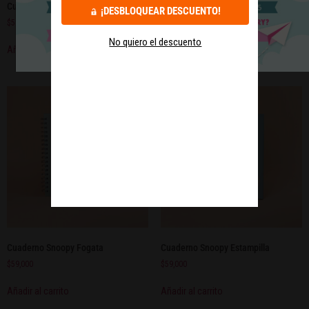
Cuaderno El principito Nube
Cuaderno El Principito Estrella
¡DESBLOQUEAR DESCUENTO!
$
59,000
$
59,000
No quiero el descuento
Añadir al carrito
Añadir al carrito
Cuaderno Snoopy Fogata
Cuaderno Snoopy Estampilla
$
59,000
$
59,000
Añadir al carrito
Añadir al carrito