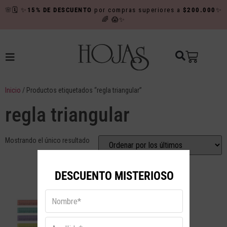
🌸
🗓️
✨
15% DE DESCUENTO
por compras superiores a
$200.000
✨
🌈
😱✨
Inicio
/ Productos etiquetados “regla triangular”
regla triangular
Mostrando el único resultado
Obtén Un
DESCUENTO MISTERIOSO