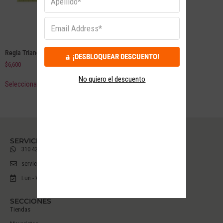
Regla Triangular Milan
¡DESBLOQUEAR DESCUENTO!
$
6,600
No quiero el descuento
Seleccionar opciones
SERVICIO AL CLIENTE
310 426 6285
servicioalcliente@hojas.com.co
Lun - Vier 7am-5pm
SECCIONES
Tiendas